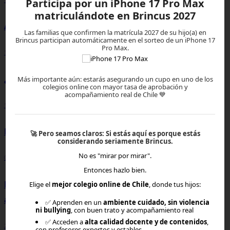
Participa por un iPhone 17 Pro Max
matriculándote en Brincus 2027
Adicción al celular
Las familias que confirmen la matrícula 2027 de su hijo(a) en
Brincus participan automáticamente en el sorteo de un iPhone 17
Pro Max.
13-07-2026, 18:15
¿Qué es la alfabetización digital?
Más importante aún: estarás asegurando un cupo en uno de los
colegios online con mayor tasa de aprobación y
acompañamiento real de Chile 💙
10-07-2026, 14:05
Pensamiento crítico
🚀
Pero seamos claros:
Si estás aquí es porque estás
considerando seriamente Brincus.
No es "mirar por mirar".
02-07-2026, 20:30
Entonces hazlo bien.
Déficit atencional y colegio: cuando el entorno de
Elige el
mejor colegio online de Chile
, donde tus hijos:
aprendizaje también importa
✅ Aprenden en un
ambiente cuidado, sin violencia
ni bullying
, con buen trato y acompañamiento real
✅ Acceden a
alta calidad docente y de contenidos
,
25-06-2026, 21:35
con profesores expertos y estables