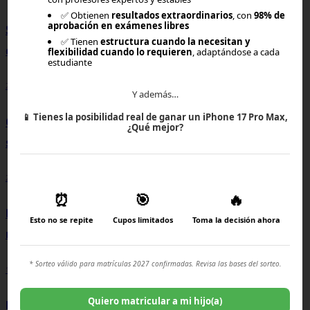
✅ Obtienen
resultados extraordinarios
, con
98% de
aprobación en exámenes libres
Simulador de puntaje PAES: ¿Cómo saber si estás
✅ Tienen
estructura cuando la necesitan y
cerca de entrar a la carrera que quieres?
flexibilidad cuando lo requieren
, adaptándose a cada
estudiante
25-06-2026, 21:00
Y además…
📱
Tienes la posibilidad real de ganar un iPhone 17 Pro Max,
Carreras técnicas en Chile: opciones, empleabilidad y
¿Qué mejor?
sueldos aproximados
24-06-2026, 14:00
⏰
🎯
🔥
Ranking de universidades chilenas: ¿Cómo elegir la
Esto no se repite
Cupos limitados
Toma la decisión ahora
mejor?
* Sorteo válido para matrículas 2027 confirmadas. Revisa las bases del sorteo.
18-06-2026, 11:15
Quiero matricular a mi hijo(a)
La adolescencia cambió: desafíos que enfrentan hoy