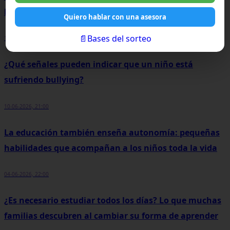
los jóvenes y que muchos padres no vivieron
Quiero hablar con una asesora
📄Bases del sorteo
11-06-2026, 11:20
¿Qué señales pueden indicar que un niño está
sufriendo bullying?
10-06-2026, 21:00
La educación también enseña autonomía: pequeñas
habilidades que acompañan a los niños toda la vida
04-06-2026, 22:00
¿Es necesario estudiar todos los días? Lo que muchas
familias descubren al cambiar su forma de aprender