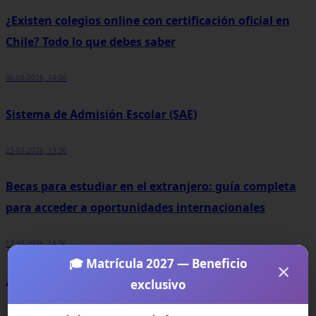
¿Existen colegios online con certificación oficial en
Chile? Todo lo que debes saber
06-08-2026, 14:00
Sistema de Admisión Escolar (SAE)
23-07-2026, 19:30
Becas para estudiar en el extranjero: guía completa
para acceder a oportunidades internacionales
17-07-2026, 14:30
🎓 Matrícula 2027 — Beneficio
×
¿Qué es el interés compuesto?
exclusivo
15-07-2026, 17:00