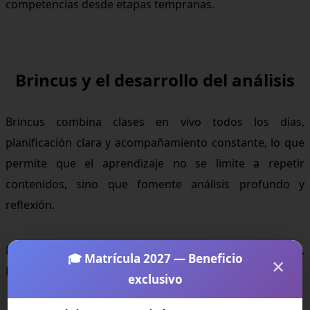
competencias desde etapas tempranas.
Brincus y el desarrollo del análisis
Brincus combina clases en vivo todos los días,
planificación clara y acompañamiento constante, lo que
permite que el aprendizaje no se limite a repetir
contenidos, sino que fomente análisis profundo y
reflexión.
La educación online no reduce pensamiento crítico.
🎓 Matrícula 2027 — Beneficio
×
Puede potenciarlo cuando está bien organizada.
exclusivo