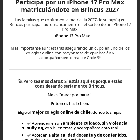
Participa por un iPhone 17 Pro Max
matriculándote en Brincus 2027
Formar estudiantes que cuestionan y analizan no es una
Las familias que confirmen la matrícula 2027 de su hijo(a) en
Brincus participan automáticamente en el sorteo de un iPhone 17
moda. Es una necesidad del mundo actual.
Pro Max.
Más importante aún: estarás asegurando un cupo en uno de los
La
educación online en Chile
, cuando cuenta con
colegios online con mayor tasa de aprobación y
acompañamiento real de Chile 💙
estructura, acompañamiento y planificación clara, puede
convertirse en un entorno fértil para el desarrollo del
pensamiento crítico.
🚀
Pero seamos claros:
Si estás aquí es porque estás
considerando seriamente Brincus.
No es "mirar por mirar".
No se trata de aprender más datos.
Entonces hazlo bien.
Elige el
mejor colegio online de Chile
, donde tus hijos:
Se trata de aprender a pensar.
✅ Aprenden en un
ambiente cuidado, sin violencia
ni bullying
, con buen trato y acompañamiento real
✅ Acceden a
alta calidad docente y de contenidos
,
con profesores expertos y estables