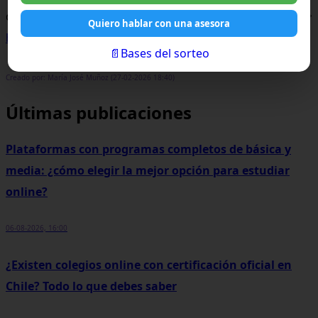
directo de Atención a Familias haciendo clic aquí 👉
Quiero hablar con una asesora
https://wa.me/56933176691
📄Bases del sorteo
Creado por: María José Muñoz (27-02-2026 18:40)
Últimas publicaciones
Plataformas con programas completos de básica y
media: ¿cómo elegir la mejor opción para estudiar
online?
06-08-2026, 16:00
¿Existen colegios online con certificación oficial en
Chile? Todo lo que debes saber