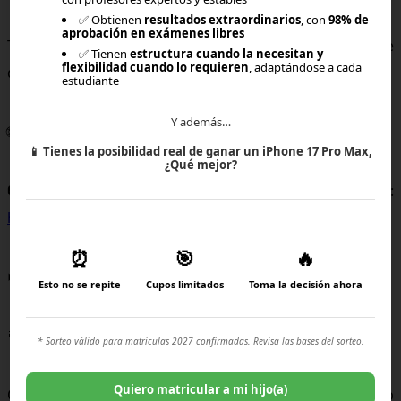
✅ Obtienen
resultados extraordinarios
, con
98% de
aprobación en exámenes libres
Te invitamos a conocer Brincus, el mejor colegio online
✅ Tienen
estructura cuando la necesitan y
flexibilidad cuando lo requieren
, adaptándose a cada
de Chile, en nuestra web o redes sociales oficiales:
estudiante
Y además…
🌐 Web:
https://home2.brincus.com/
📱
Tienes la posibilidad real de ganar un iPhone 17 Pro Max,
¿Qué mejor?
📷 Instagram:
https://www.instagram.com/brincus.homeschool/
⏰
🎯
🔥
⏯ YouTube:
https://www.youtube.com/@brincus
Esto no se repite
Cupos limitados
Toma la decisión ahora
🎯 TikTok:
https://www.tiktok.com/@brincus.latam
* Sorteo válido para matrículas 2027 confirmadas. Revisa las bases del sorteo.
Quiero matricular a mi hijo(a)
O si tienes dudas, escríbenos a nuestro WhatsApp