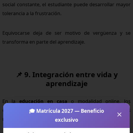
social constante, el estudiante puede desarrollar mayor
tolerancia a la frustración.
Equivocarse deja de ser motivo de vergüenza y se
transforma en parte del aprendizaje.
📌 9. Integración entre vida y
aprendizaje
En la
educación en casa
o modalidad online, los
contenidos se conectan más fácilmente con situaciones
🎓 Matrícula 2027 — Beneficio
×
reales.
exclusivo