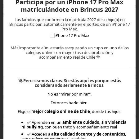
Participa por un iPhone 17 Pro Max
El aprendizaje no queda encerrado en un aula. Se
matriculándote en Brincus 2027
integra a la vida cotidiana.
Las familias que confirmen la matrícula 2027 de su hijo(a) en
Brincus participan automáticamente en el sorteo de un iPhone 17
Pro Max.
📌 10. Proyección a largo plazo
Más importante aún: estarás asegurando un cupo en uno de los
colegios online con mayor tasa de aprobación y
acompañamiento real de Chile 💙
Todas estas habilidades —autonomía, pensamiento
crítico, gestión del tiempo, comunicación— preparan al
🚀
Pero seamos claros:
Si estás aquí es porque estás
considerando seriamente Brincus.
estudiante para educación superior y desafíos
No es "mirar por mirar".
profesionales.
Entonces hazlo bien.
Elige el
mejor colegio online de Chile
, donde tus hijos:
No se trata solo de aprobar asignaturas. Se trata de
✅ Aprenden en un
ambiente cuidado, sin violencia
formar un perfil integral.
ni bullying
, con buen trato y acompañamiento real
✅ Acceden a
alta calidad docente y de contenidos
,
con profesores expertos y estables