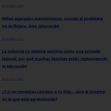
07-05-2026, 17:00
Niños agotados mentalmente: cuando el problema
no es flojera, sino saturación
07-05-2026, 14:10
La infancia no debería sentirse como una jornada
laboral: por qué muchas familias están replanteando
la educación
06-05-2026, 14:05
¿Y si no necesitas cambiar a tu hijo… sino el sistema
en el que está aprendiendo?