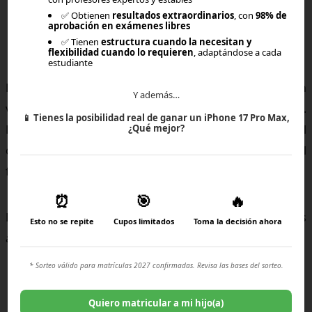
✅ Obtienen
resultados extraordinarios
, con
98% de
aprobación en exámenes libres
Brincus y el desarrollo integral
✅ Tienen
estructura cuando la necesitan y
flexibilidad cuando lo requieren
, adaptándose a cada
estudiante
Brincus combina planificación estructurada, clases en
Y además…
vivo todos los días y acompañamiento psicopedagógico.
📱
Tienes la posibilidad real de ganar un iPhone 17 Pro Max,
¿Qué mejor?
Esto permite que la modalidad online no se limite al
contenido, sino que fortalezca habilidades clave para el
futuro.
⏰
🎯
🔥
La educación online no reduce oportunidades. Las
Esto no se repite
Cupos limitados
Toma la decisión ahora
amplía cuando está bien organizada.
* Sorteo válido para matrículas 2027 confirmadas. Revisa las bases del sorteo.
Quiero matricular a mi hijo(a)