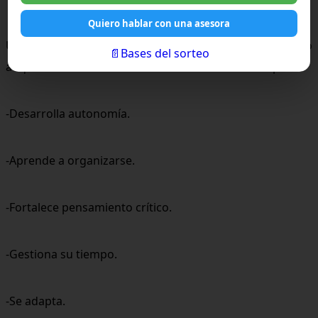
Conclusión
Quiero hablar con una asesora
Un estudiante que aprende en modalidad online no solo
📄Bases del sorteo
adquiere contenidos del currículum nacional completo.
-Desarrolla autonomía.
-Aprende a organizarse.
-Fortalece pensamiento crítico.
-Gestiona su tiempo.
-Se adapta.