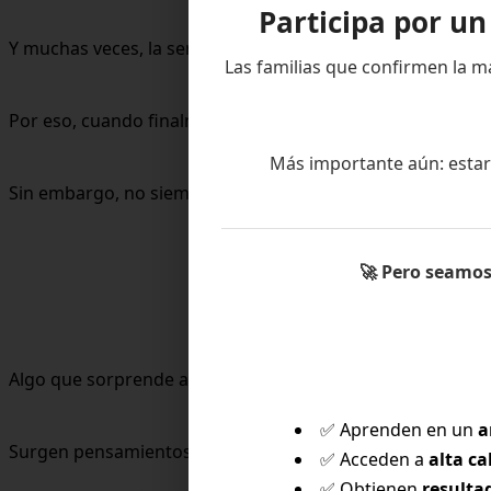
Participa por u
Y muchas veces, la sensación de que algo no estaba funci
Las familias que confirmen la m
Por eso, cuando finalmente se toma la decisión y el cambi
Más importante aún: estar
Sin embargo, no siempre ocurre así.
🚀
Pero seamos 
Cuan
Algo que sorprende a muchos padres es que la insegurid
✅ Aprenden en un
a
Surgen pensamientos como:
✅ Acceden a
alta ca
✅ Obtienen
resulta