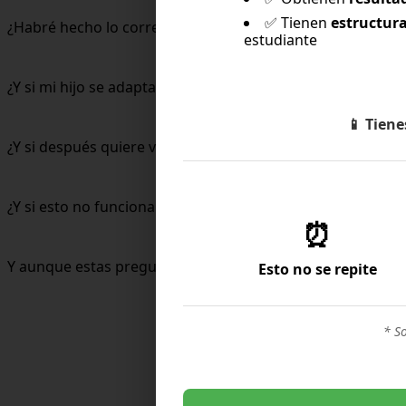
✅ Tienen
estructura
¿Habré hecho lo correcto?
estudiante
¿Y si mi hijo se adapta mal?
📱
Tiene
¿Y si después quiere volver?
¿Y si esto no funciona como imaginábamos?
⏰
Y aunque estas preguntas pueden generar ansiedad, en r
Esto no se repite
* S
Cambi