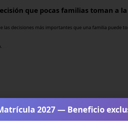
ecisión que pocas familias toman a la 
de las decisiones más importantes que una familia puede to
.
Matrícula 2027 — Beneficio exclu