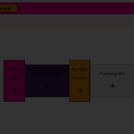
✕
e acá!
Matrícula
Agendar
Matrícula 2026
Prueba gratis
2027
reunión