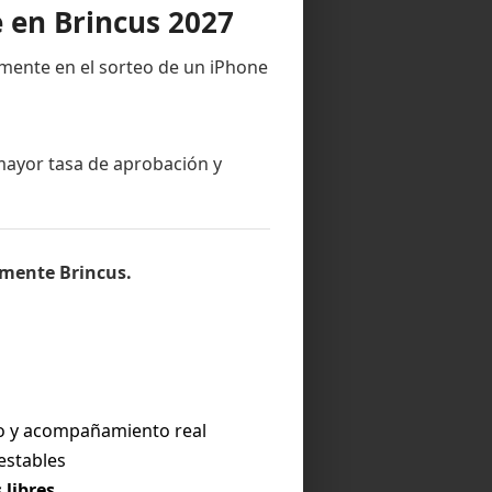
 en Brincus 2027
 tradicional.
amente en el sorteo de un iPhone
ato.
mayor tasa de aprobación y
amente Brincus.
cidir
e haber tomado una buena decisión.
to y acompañamiento real
estables
libres