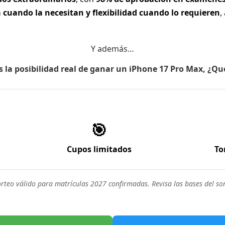
 cuando la necesitan y flexibilidad cuando lo requieren
,
Y además…
s la posibilidad real de ganar un iPhone 17 Pro Max, ¿Q
🎯
ealidad forman parte de un proceso bastante común.
Cupos limitados
To
orteo válido para matrículas 2027 confirmadas. Revisa las bases del sor
ar de camino siempre genera incerti