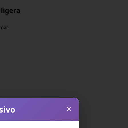
ligera
mar.
×
sivo