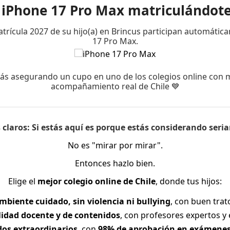
n iPhone 17 Pro Max matriculándote
onando como se esperaba dentro de la experiencia educativa
atrícula 2027 de su hijo(a) en Brincus participan automátic
17 Pro Max.
o se concreta, muchas familias esperan sentir alivio inmedi
ás asegurando un cupo en uno de los colegios online con 
acompañamiento real de Chile 💙
claros:
Si estás aquí es porque estás considerando seri
do aparecen las dudas después de de
No es "mirar por mirar".
Entonces hazlo bien.
ad puede aparecer incluso después de estar convencidos d
Elige el
mejor colegio online de Chile
, donde tus hijos:
mbiente cuidado, sin violencia ni bullying
, con buen tra
lidad docente y de contenidos
, con profesores expertos y 
dos extraordinarios
, con
98% de aprobación en exámenes 