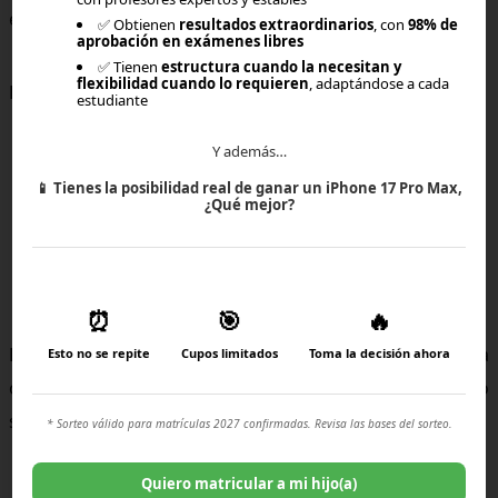
entornos muy difíciles.
✅ Obtienen
resultados extraordinarios
, con
98% de
aprobación en exámenes libres
✅ Tienen
estructura cuando la necesitan y
flexibilidad cuando lo requieren
, adaptándose a cada
La educación online inclusiva permite:
estudiante
clases con menos estímulos,
Y además…
pausas personalizadas,
📱
Tienes la posibilidad real de ganar un iPhone 17 Pro Max,
espacios sin ruido,
¿Qué mejor?
apoyo psicopedagógico,
seguimiento emocional,
acceso a material visual y auditivo,
acompañamiento familiar directo.
⏰
🎯
🔥
El colegio online inclusivo para TEA o TDAH ofrece una
Esto no se repite
Cupos limitados
Toma la decisión ahora
oportunidad de aprender realmente sin que el entorno
sea un obstáculo.
* Sorteo válido para matrículas 2027 confirmadas. Revisa las bases del sorteo.
Quiero matricular a mi hijo(a)