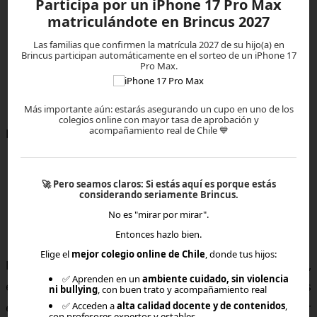
Participa por un iPhone 17 Pro Max
la casa de un familiar
otra ciudad de Chile
matriculándote en Brincus 2027
una localidad rural
Las familias que confirmen la matrícula 2027 de su hijo(a) en
otro país
Brincus participan automáticamente en el sorteo de un iPhone 17
viajes largos
Pro Max.
estadías por trabajo
lugares donde no hay colegios presenciales.
Más importante aún: estarás asegurando un cupo en uno de los
colegios online con mayor tasa de aprobación y
acompañamiento real de Chile 💙
Esto es imposible en la educación presencial.
🚀
Pero seamos claros:
Si estás aquí es porque estás
considerando seriamente Brincus.
Flexibilidad para estudiantes con
No es "mirar por mirar".
NEE o alta sensibilidad
Entonces hazlo bien.
Elige el
mejor colegio online de Chile
, donde tus hijos:
Para estudiantes con TEA, TDAH, ansiedad, dislexia,
✅ Aprenden en un
ambiente cuidado, sin violencia
epilepsia, condiciones sensoriales o desafíos
ni bullying
, con buen trato y acompañamiento real
✅ Acceden a
alta calidad docente y de contenidos
,
emocionales, los colegios presenciales suelen ser
con profesores expertos y estables