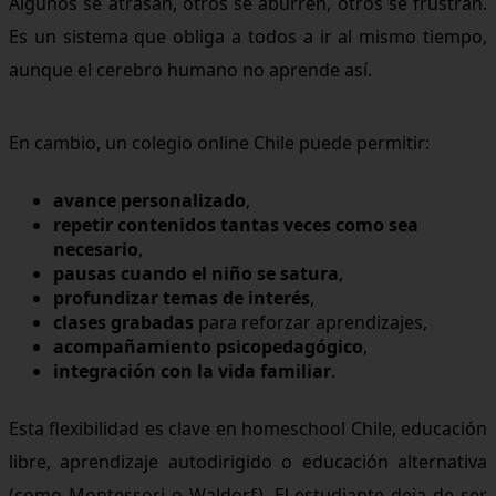
Algunos se atrasan, otros se aburren, otros se frustran.
Es un sistema que obliga a todos a ir al mismo tiempo,
aunque el cerebro humano no aprende así.
En cambio, un colegio online Chile puede permitir:
avance personalizado
,
repetir contenidos tantas veces como sea
necesario
,
pausas cuando el niño se satura
,
profundizar temas de interés
,
clases grabadas
para reforzar aprendizajes,
acompañamiento psicopedagógico
,
integración con la vida familiar
.
Esta flexibilidad es clave en homeschool Chile, educación
libre, aprendizaje autodirigido o educación alternativa
(como Montessori o Waldorf). El estudiante deja de ser