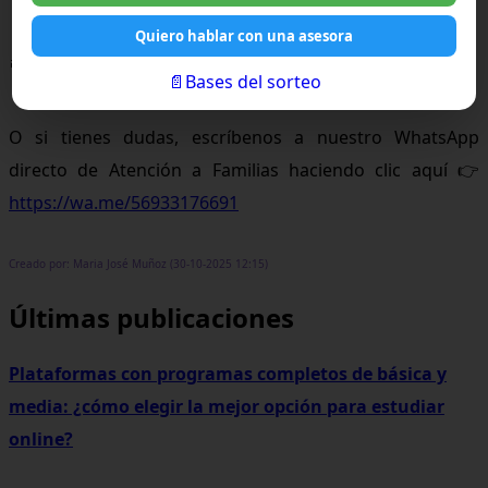
Quiero hablar con una asesora
🎯
TikTok: https://www.tiktok.com/@brincus.latam
📄Bases del sorteo
O si tienes dudas, escríbenos a nuestro WhatsApp
directo de Atención a Familias haciendo clic aquí 👉
https://wa.me/56933176691
Creado por: Maria José Muñoz (30-10-2025 12:15)
Últimas publicaciones
Plataformas con programas completos de básica y
media: ¿cómo elegir la mejor opción para estudiar
online?