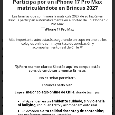
Participa por un iPhone 17 Pro Max
matriculándote en Brincus 2027
Brincus: un espacio donde todos
Las familias que confirmen la matrícula 2027 de su hijo(a) en
Brincus participan automáticamente en el sorteo de un iPhone 17
aprenden
Pro Max.
Más importante aún: estarás asegurando un cupo en uno de los
Nuestro compromiso es que cada estudiante, sin
colegios online con mayor tasa de aprobación y
acompañamiento real de Chile 💙
importar su diagnóstico o ritmo, pueda
aprender con
alegría, seguridad y propósito
.
🚀
Pero seamos claros:
Si estás aquí es porque estás
considerando seriamente Brincus.
Los niños con NEE no son “diferentes”, son
diversos
, y
No es "mirar por mirar".
esa diversidad enriquece a toda la comunidad educativa.
Entonces hazlo bien.
Elige el
mejor colegio online de Chile
, donde tus hijos:
Con más de 5.000 recursos, clases interactivas y un
98%
✅ Aprenden en un
ambiente cuidado, sin violencia
de aprobación en exámenes libres Chile
, Brincus
ni bullying
, con buen trato y acompañamiento real
✅ Acceden a
alta calidad docente y de contenidos
,
demuestra que la educación inclusiva online
sí es
con profesores expertos y estables