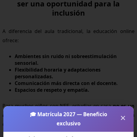
ser una oportunidad para la
inclusión
A diferencia del aula tradicional, la educación online
ofrece:
Ambientes sin ruido ni sobreestimulación
sensorial.
Flexibilidad horaria y adaptaciones
personalizadas.
Comunicación más directa con el docente.
Espacios de respeto y empatía.
Para muchos niños con NEE, estudiar en casa
no es un
🎓 Matrícula 2027 — Beneficio
×
aislamiento, sino una liberación
: pueden
exclusivo
concentrarse, expresarse y aprender sin miedo.