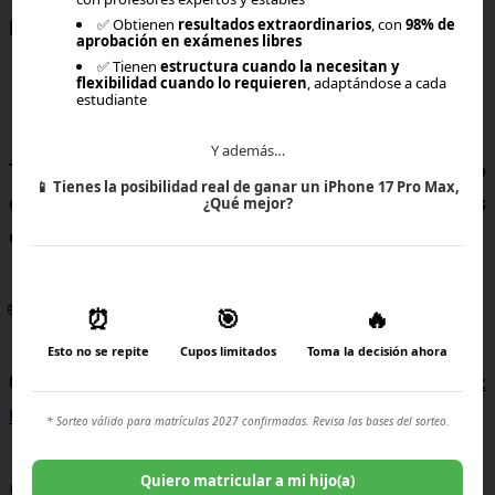
posible y efectiva
.
✅ Obtienen
resultados extraordinarios
, con
98% de
aprobación en exámenes libres
✅ Tienen
estructura cuando la necesitan y
flexibilidad cuando lo requieren
, adaptándose a cada
estudiante
Y además…
Te invitamos a conocer Brincus, el mejor colegio
📱
Tienes la posibilidad real de ganar un iPhone 17 Pro Max,
online de Chile, en nuestra web o redes sociales
¿Qué mejor?
oficiales:
🌐
Web: https://home2.brincus.com/
⏰
🎯
🔥
Esto no se repite
Cupos limitados
Toma la decisión ahora
📷
Instagram:
https://www.instagram.com/brincus.homeschool/
* Sorteo válido para matrículas 2027 confirmadas. Revisa las bases del sorteo.
Quiero matricular a mi hijo(a)
⏯
YouTube: https://www.youtube.com/@brincus