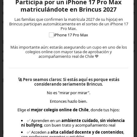
Participa por un iPhone 17 Pro Max
flexibilidad no significa ausencia de estructura. Sin un
matriculándote en Brincus 2027
mínimo de organización, el día a día puede volverse
Las familias que confirmen la matrícula 2027 de su hijo(a) en
caótico.
Brincus participan automáticamente en el sorteo de un iPhone 17
Pro Max.
La
educación en casa
funciona mejor cuando existe una
Más importante aún: estarás asegurando un cupo en uno de los
estructura flexible: rutinas suaves, acuerdos claros y
colegios online con mayor tasa de aprobación y
acompañamiento real de Chile 💙
expectativas realistas.
🚀
Pero seamos claros:
Si estás aquí es porque estás
El equilibrio está entre rigidez y caos.
considerando seriamente Brincus.
No es "mirar por mirar".
Entonces hazlo bien.
Elige el
mejor colegio online de Chile
, donde tus hijos:
No ajustar expectativas propias
✅ Aprenden en un
ambiente cuidado, sin violencia
ni bullying
, con buen trato y acompañamiento real
Muchos errores nacen de expectativas poco realistas
✅ Acceden a
alta calidad docente y de contenidos
,
con profesores expertos y estables