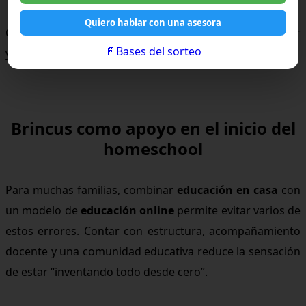
Quiero hablar con una asesora
Cada error trae información valiosa para ajustar, mejorar
📄Bases del sorteo
y avanzar con más conciencia.
Brincus como apoyo en el inicio del
homeschool
Para muchas familias, combinar
educación en casa
con
un modelo de
educación online
permite evitar varios de
estos errores. Contar con estructura, acompañamiento
docente y una comunidad educativa reduce la sensación
de estar “inventando todo desde cero”.