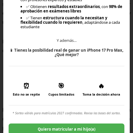
sobre cómo “debería” verse el homeschool. Ajustar
✅ Obtienen
resultados extraordinarios
, con
98% de
aprobación en exámenes libres
expectativas permite disfrutar más del proceso y
✅ Tienen
estructura cuando la necesitan y
reconocer avances reales.
flexibilidad cuando lo requieren
, adaptándose a cada
estudiante
Y además…
El homeschool no busca perfección, busca coherencia
con la vida familiar.
📱
Tienes la posibilidad real de ganar un iPhone 17 Pro Max,
¿Qué mejor?
Aprender de los errores también es
⏰
🎯
🔥
parte del proceso
Esto no se repite
Cupos limitados
Toma la decisión ahora
Equivocarse al inicio es normal. El homeschool no es un
* Sorteo válido para matrículas 2027 confirmadas. Revisa las bases del sorteo.
camino lineal, sino un proceso de aprendizaje continuo
para toda la familia.
Quiero matricular a mi hijo(a)