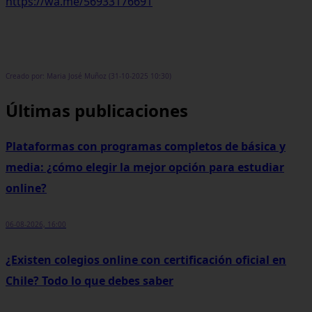
https://wa.me/56933176691
Creado por: Maria José Muñoz (31-10-2025 10:30)
Últimas publicaciones
Plataformas con programas completos de básica y
media: ¿cómo elegir la mejor opción para estudiar
online?
06-08-2026, 16:00
¿Existen colegios online con certificación oficial en
Chile? Todo lo que debes saber