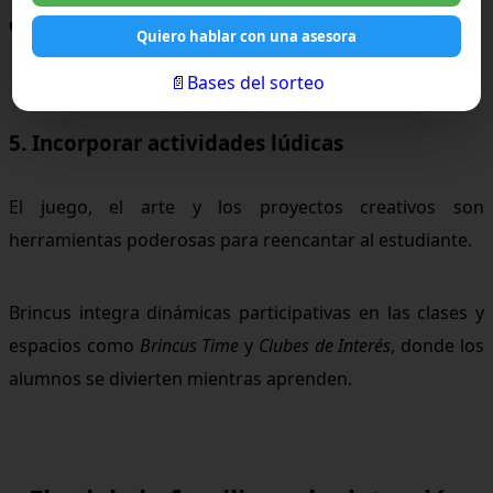
que como calificación.
Quiero hablar con una asesora
📄Bases del sorteo
5. Incorporar actividades lúdicas
El juego, el arte y los proyectos creativos son
herramientas poderosas para reencantar al estudiante.
Brincus integra dinámicas participativas en las clases y
espacios como
Brincus Time
y
Clubes de Interés
, donde los
alumnos se divierten mientras aprenden.