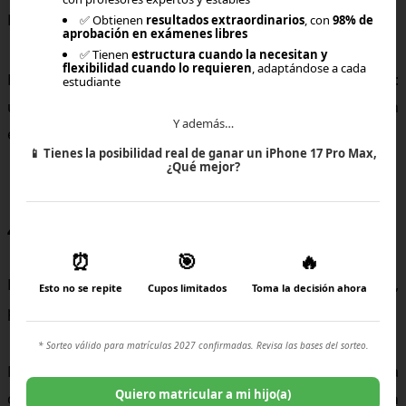
La motivación se construye con reconocimiento.
✅ Obtienen
resultados extraordinarios
, con
98% de
aprobación en exámenes libres
✅ Tienen
estructura cuando la necesitan y
flexibilidad cuando lo requieren
, adaptándose a cada
En Brincus, celebramos cada paso, incluso los pequeños:
estudiante
una mejora en la participación, un logro personal o un
Y además…
esfuerzo extra.
📱
Tienes la posibilidad real de ganar un iPhone 17 Pro Max,
¿Qué mejor?
4. Fomentar la conexión emocional
⏰
🎯
🔥
Los niños aprenden mejor cuando sienten cariño,
Esto no se repite
Cupos limitados
Toma la decisión ahora
pertenencia y apoyo.
* Sorteo válido para matrículas 2027 confirmadas. Revisa las bases del sorteo.
Nuestros profesores combinan cercanía y empatía para
Quiero matricular a mi hijo(a)
que cada alumno sepa que
importa más como persona