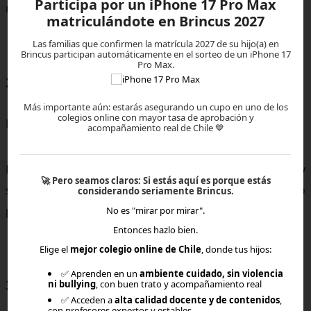
Participa por un iPhone 17 Pro Max
más?” puede abrir la puerta a soluciones reales.
matriculándote en Brincus 2027
Las familias que confirmen la matrícula 2027 de su hijo(a) en
Brincus participan automáticamente en el sorteo de un iPhone 17
Pro Max.
2. Equilibrar exigencia y bienestar
Más importante aún: estarás asegurando un cupo en uno de los
colegios online con mayor tasa de aprobación y
No todos los días son iguales.
acompañamiento real de Chile 💙
Permitir pausas o días más livianos cuando hay
🚀
Pero seamos claros:
Si estás aquí es porque estás
sobrecarga ayuda a preservar la motivación a largo
considerando seriamente Brincus.
plazo.
No es "mirar por mirar".
Entonces hazlo bien.
Elige el
mejor colegio online de Chile
, donde tus hijos:
✅ Aprenden en un
ambiente cuidado, sin violencia
3. Celebrar los avances pequeños
ni bullying
, con buen trato y acompañamiento real
✅ Acceden a
alta calidad docente y de contenidos
,
con profesores expertos y estables