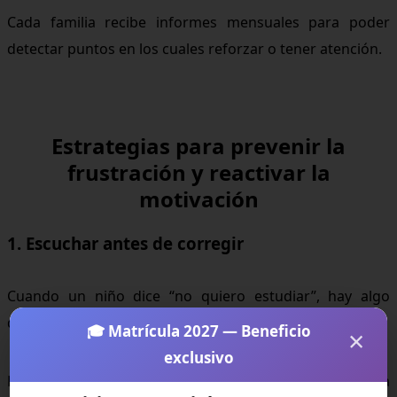
Cada familia recibe informes mensuales para poder
detectar puntos en los cuales reforzar o tener atención.
Estrategias para prevenir la
frustración y reactivar la
motivación
1. Escuchar antes de corregir
Cuando un niño dice “no quiero estudiar”, hay algo
detrás de esa frase.
🎓 Matrícula 2027 — Beneficio
×
exclusivo
Escuchar sin juzgar y preguntar “¿qué parte te cuesta