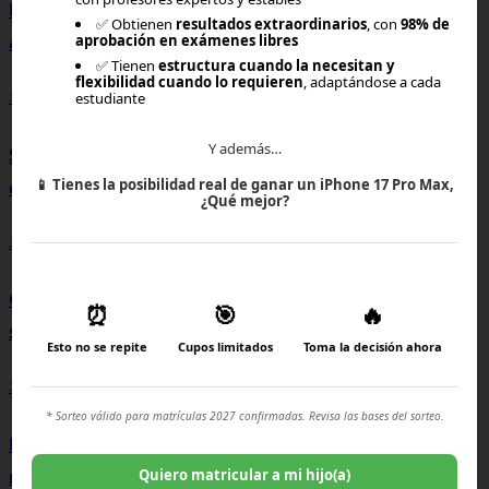
Déficit atencional y colegio: cuando el entorno de
✅ Obtienen
resultados extraordinarios
, con
98% de
aprendizaje también importa
aprobación en exámenes libres
✅ Tienen
estructura cuando la necesitan y
flexibilidad cuando lo requieren
, adaptándose a cada
estudiante
25-06-2026, 21:35
Y además…
Simulador de puntaje PAES: ¿Cómo saber si estás
📱
Tienes la posibilidad real de ganar un iPhone 17 Pro Max,
cerca de entrar a la carrera que quieres?
¿Qué mejor?
25-06-2026, 21:00
Carreras técnicas en Chile: opciones, empleabilidad y
⏰
🎯
🔥
sueldos aproximados
Esto no se repite
Cupos limitados
Toma la decisión ahora
24-06-2026, 14:00
* Sorteo válido para matrículas 2027 confirmadas. Revisa las bases del sorteo.
Ranking de universidades chilenas: ¿Cómo elegir la
mejor?
Quiero matricular a mi hijo(a)