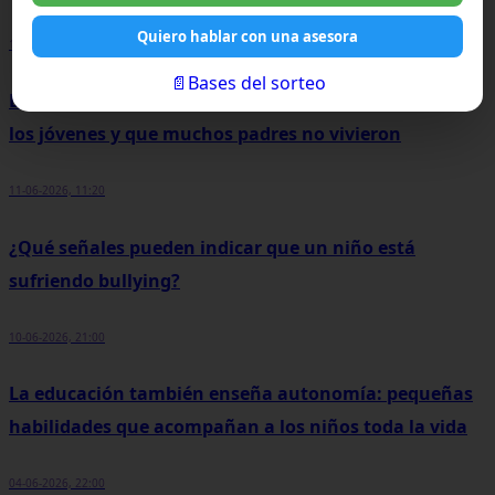
Quiero hablar con una asesora
18-06-2026, 11:15
📄Bases del sorteo
La adolescencia cambió: desafíos que enfrentan hoy
los jóvenes y que muchos padres no vivieron
11-06-2026, 11:20
¿Qué señales pueden indicar que un niño está
sufriendo bullying?
10-06-2026, 21:00
La educación también enseña autonomía: pequeñas
habilidades que acompañan a los niños toda la vida
04-06-2026, 22:00