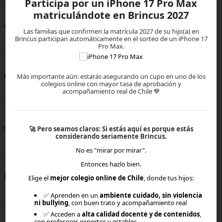
Participa por un iPhone 17 Pro Max
matriculándote en Brincus 2027
¿Qué es el interés compuesto?
Las familias que confirmen la matrícula 2027 de su hijo(a) en
Brincus participan automáticamente en el sorteo de un iPhone 17
Pro Max.
15-07-2026, 17:00
Adicción al celular
Más importante aún: estarás asegurando un cupo en uno de los
colegios online con mayor tasa de aprobación y
acompañamiento real de Chile 💙
13-07-2026, 18:15
¿Qué es la alfabetización digital?
🚀
Pero seamos claros:
Si estás aquí es porque estás
considerando seriamente Brincus.
No es "mirar por mirar".
10-07-2026, 14:05
Entonces hazlo bien.
Pensamiento crítico
Elige el
mejor colegio online de Chile
, donde tus hijos:
✅ Aprenden en un
ambiente cuidado, sin violencia
02-07-2026, 20:30
ni bullying
, con buen trato y acompañamiento real
✅ Acceden a
alta calidad docente y de contenidos
,
con profesores expertos y estables