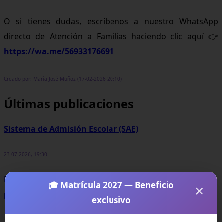
O si tienes dudas, escríbenos a nuestro WhatsApp
directo de Atención a Familias haciendo clic aquí 👉
https://wa.me/56933176691
Creado por: María José Muñoz (17-02-2026 20:10)
Últimas publicaciones
Sistema de Admisión Escolar (SAE)
23-07-2026, 19:30
Becas para estudiar en el extranjero: guía completa
🎓 Matrícula 2027 — Beneficio
×
para acceder a oportunidades internacionales
exclusivo
17-07-2026, 14:30