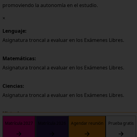
promoviendo la autonomía en el estudio.
×
Lenguaje:
Asignatura troncal a evaluar en los Exámenes Libres.
Matemáticas:
Asignatura troncal a evaluar en los Exámenes Libres.
Ciencias:
Asignatura troncal a evaluar en los Exámenes Libres.
Historia:
Asignatura troncal a evaluar en los Exámenes Libres.
Matrícula 2027
Matrícula 2026
Agendar reunión
Prueba gratis