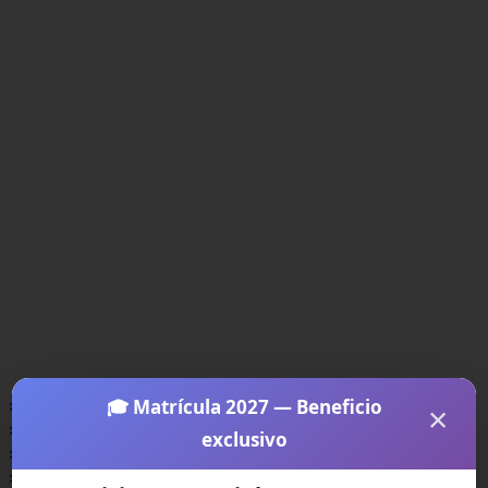
×
🎓 Matrícula 2027 — Beneficio
×
×
exclusivo
×
×