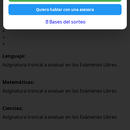
×
Quiero hablar con una asesora
×
×
📄Bases del sorteo
×
×
×
×
Lenguaje:
Asignatura troncal a evaluar en los Exámenes Libres.
Matemáticas:
Asignatura troncal a evaluar en los Exámenes Libres.
Ciencias:
Asignatura troncal a evaluar en los Exámenes Libres.