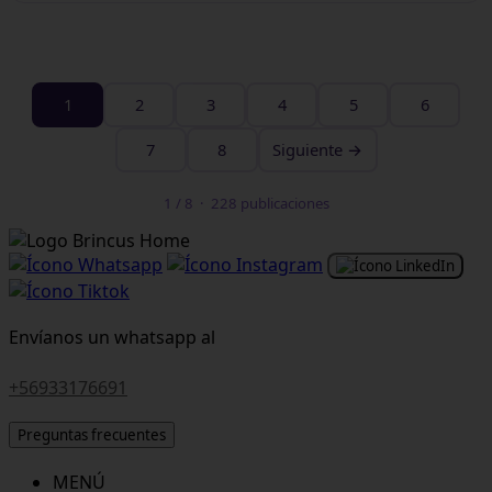
1
2
3
4
5
6
7
8
Siguiente →
1 / 8 · 228 publicaciones
Envíanos un whatsapp al
+56933176691
Preguntas frecuentes
MENÚ