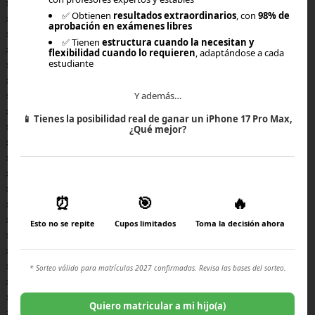
×
✅ Obtienen
resultados extraordinarios
, con
98% de
×
aprobación en exámenes libres
×
✅ Tienen
estructura cuando la necesitan y
×
flexibilidad cuando lo requieren
, adaptándose a cada
estudiante
×
×
×
Y además…
×
📱
Tienes la posibilidad real de ganar un iPhone 17 Pro Max,
×
¿Qué mejor?
×
×
×
×
⏰
🎯
🔥
×
×
Esto no se repite
Cupos limitados
Toma la decisión ahora
×
×
×
* Sorteo válido para matrículas 2027 confirmadas. Revisa las bases del sorteo.
×
×
Quiero matricular a mi hijo(a)
×