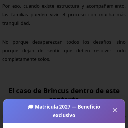
Por eso, cuando existe estructura y acompañamiento,
las familias pueden vivir el proceso con mucha más
tranquilidad.
No porque desaparezcan todos los desafíos, sino
porque dejan de sentir que deben resolver todo
completamente solos.
El caso de Brincus dentro de este
contexto
🎓 Matrícula 2027 — Beneficio
×
exclusivo
Brincus forma parte de este modelo de educación online
acompañado.