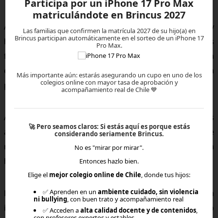
Participa por un iPhone 17 Pro Max
matriculándote en Brincus 2027
A través de clases, contenidos organizados y
Las familias que confirmen la matrícula 2027 de su hijo(a) en
Brincus participan automáticamente en el sorteo de un iPhone 17
herramientas disponibles en plataforma, busca que las
Pro Max.
familias puedan acceder a una experiencia educativa
estructurada sin tener que asumir solas toda la
Más importante aún: estarás asegurando un cupo en uno de los
colegios online con mayor tasa de aprobación y
planificación académica.
acompañamiento real de Chile 💙
Además, el acceso a clases grabadas y distintos recursos
🚀
Pero seamos claros:
Si estás aquí es porque estás
ayuda a que el aprendizaje pueda organizarse de
considerando seriamente Brincus.
manera más flexible y compatible con la realidad de cada
No es "mirar por mirar".
hogar.
Entonces hazlo bien.
Elige el
mejor colegio online de Chile
, donde tus hijos:
✅ Aprenden en un
ambiente cuidado, sin violencia
Para muchas familias, esto entrega una sensación
ni bullying
, con buen trato y acompañamiento real
importante de apoyo y tranquilidad durante el proceso
✅ Acceden a
alta calidad docente y de contenidos
,
con profesores expertos y estables