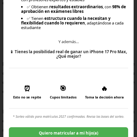
educativo.
✅ Obtienen
resultados extraordinarios
, con
98% de
aprobación en exámenes libres
✅ Tienen
estructura cuando la necesitan y
flexibilidad cuando lo requieren
, adaptándose a cada
estudiante
Una experiencia distinta a la que
Y además…
muchas personas imaginan
📱
Tienes la posibilidad real de ganar un iPhone 17 Pro Max,
¿Qué mejor?
Muchas veces, quienes observan la educación online
desde fuera creen que implica una experiencia
completamente improvisada o dependiente
⏰
🎯
🔥
exclusivamente de la familia.
Esto no se repite
Cupos limitados
Toma la decisión ahora
Pero en la práctica, muchos modelos funcionan con
* Sorteo válido para matrículas 2027 confirmadas. Revisa las bases del sorteo.
estructuras bastante organizadas y acompañamiento
constante.
Quiero matricular a mi hijo(a)