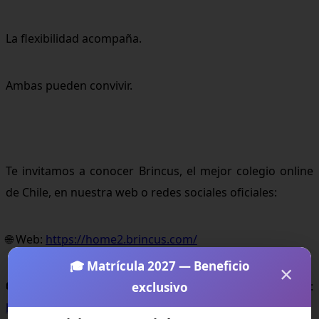
La flexibilidad acompaña.
Ambas pueden convivir.
Te invitamos a conocer Brincus, el mejor colegio online
de Chile, en nuestra web o redes sociales oficiales:
🌐 Web:
https://home2.brincus.com/
🎓 Matrícula 2027 — Beneficio
×
📷 Instagram:
exclusivo
https://www.instagram.com/brincus.homeschool/