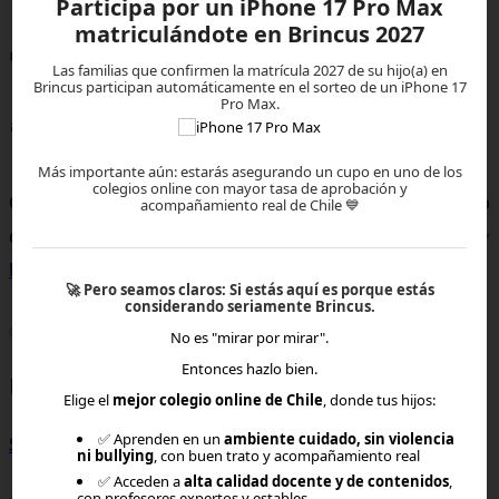
Participa por un iPhone 17 Pro Max
matriculándote en Brincus 2027
⏯ YouTube:
https://www.youtube.com/@brincus
Las familias que confirmen la matrícula 2027 de su hijo(a) en
Brincus participan automáticamente en el sorteo de un iPhone 17
Pro Max.
🎯 TikTok:
https://www.tiktok.com/@brincus.latam
Más importante aún: estarás asegurando un cupo en uno de los
colegios online con mayor tasa de aprobación y
O si tienes dudas, escríbenos a nuestro WhatsApp
acompañamiento real de Chile 💙
directo de Atención a Familias haciendo clic aquí 👉
https://wa.me/56933176691
🚀
Pero seamos claros:
Si estás aquí es porque estás
considerando seriamente Brincus.
Creado por: María José Muñoz (13-02-2026 20:20)
No es "mirar por mirar".
Entonces hazlo bien.
Últimas publicaciones
Elige el
mejor colegio online de Chile
, donde tus hijos:
✅ Aprenden en un
ambiente cuidado, sin violencia
Sistema de Admisión Escolar (SAE)
ni bullying
, con buen trato y acompañamiento real
✅ Acceden a
alta calidad docente y de contenidos
,
con profesores expertos y estables