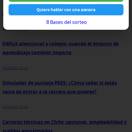
Quiero hablar con una asesora
Pensamiento crítico
📄Bases del sorteo
02-07-2026, 20:30
Déficit atencional y colegio: cuando el entorno de
aprendizaje también importa
25-06-2026, 21:35
Simulador de puntaje PAES: ¿Cómo saber si estás
cerca de entrar a la carrera que quieres?
25-06-2026, 21:00
Carreras técnicas en Chile: opciones, empleabilidad y
sueldos aproximados