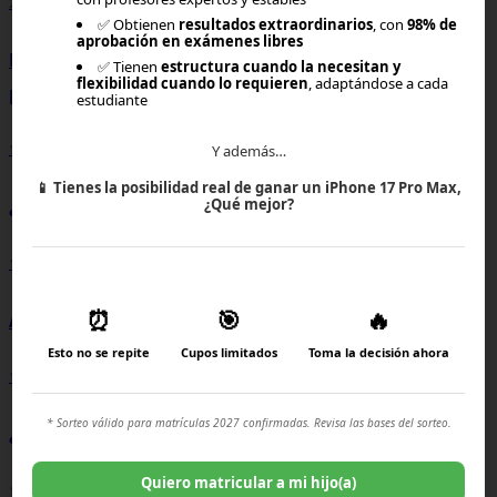
23-07-2026, 19:30
✅ Obtienen
resultados extraordinarios
, con
98% de
aprobación en exámenes libres
Becas para estudiar en el extranjero: guía completa
✅ Tienen
estructura cuando la necesitan y
flexibilidad cuando lo requieren
, adaptándose a cada
para acceder a oportunidades internacionales
estudiante
Y además…
17-07-2026, 14:30
📱
Tienes la posibilidad real de ganar un iPhone 17 Pro Max,
¿Qué mejor?
¿Qué es el interés compuesto?
15-07-2026, 17:00
⏰
🎯
🔥
Adicción al celular
Esto no se repite
Cupos limitados
Toma la decisión ahora
13-07-2026, 18:15
* Sorteo válido para matrículas 2027 confirmadas. Revisa las bases del sorteo.
¿Qué es la alfabetización digital?
Quiero matricular a mi hijo(a)
10-07-2026, 14:05