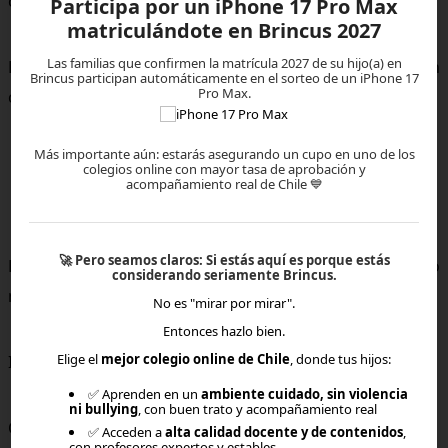
con madurez.
Participa por un iPhone 17 Pro Max
matriculándote en Brincus 2027
Las familias que confirmen la matrícula 2027 de su hijo(a) en
El miedo no desaparece mágicamente. Se gestiona con
Brincus participan automáticamente en el sorteo de un iPhone 17
Pro Max.
claridad.
Más importante aún: estarás asegurando un cupo en uno de los
colegios online con mayor tasa de aprobación y
acompañamiento real de Chile 💙
🌟 Conclusión
🚀
Pero seamos claros:
Si estás aquí es porque estás
El miedo a equivocarse al elegir colegio es natural. Pero
considerando seriamente Brincus.
no debe paralizar.
No es "mirar por mirar".
Entonces hazlo bien.
Elige el
mejor colegio online de Chile
, donde tus hijos:
Informarse.
✅ Aprenden en un
ambiente cuidado, sin violencia
ni bullying
, con buen trato y acompañamiento real
Observar.
✅ Acceden a
alta calidad docente y de contenidos
,
con profesores expertos y estables