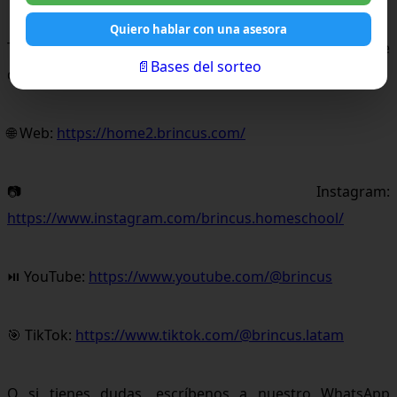
Quiero hablar con una asesora
Te invitamos a conocer Brincus, el mejor colegio online
📄Bases del sorteo
de Chile, en nuestra web o redes sociales oficiales:
🌐 Web:
https://home2.brincus.com/
📷 Instagram:
https://www.instagram.com/brincus.homeschool/
⏯ YouTube:
https://www.youtube.com/@brincus
🎯 TikTok:
https://www.tiktok.com/@brincus.latam
O si tienes dudas, escríbenos a nuestro WhatsApp