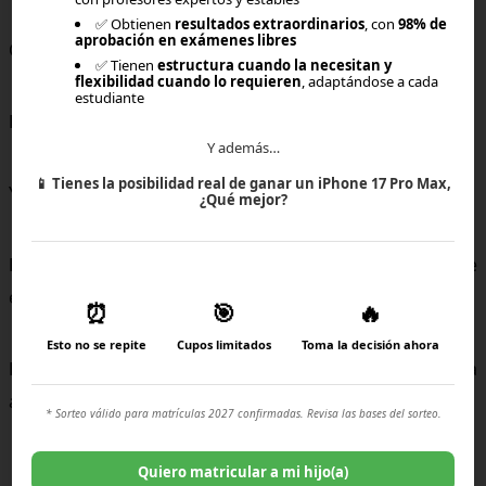
✅ Obtienen
resultados extraordinarios
, con
98% de
aprobación en exámenes libres
Conversar.
✅ Tienen
estructura cuando la necesitan y
flexibilidad cuando lo requieren
, adaptándose a cada
estudiante
Evaluar.
Y además…
📱
Tienes la posibilidad real de ganar un iPhone 17 Pro Max,
Y luego decidir con coherencia.
¿Qué mejor?
La modalidad online no es un salto al vacío cuando existe
estructura, planificación y acompañamiento.
⏰
🎯
🔥
Esto no se repite
Cupos limitados
Toma la decisión ahora
Es una alternativa educativa válida dentro del panorama
actual.
* Sorteo válido para matrículas 2027 confirmadas. Revisa las bases del sorteo.
Quiero matricular a mi hijo(a)