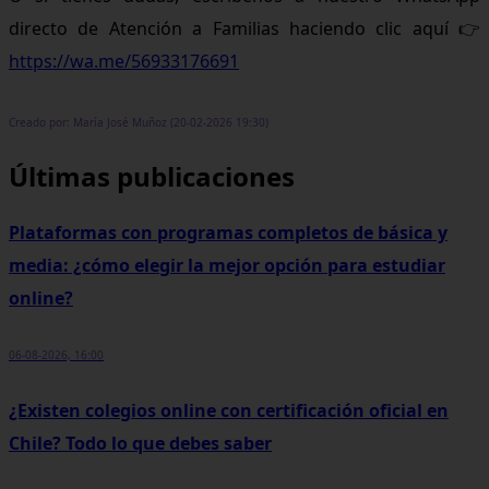
directo de Atención a Familias haciendo clic aquí 👉
https://wa.me/56933176691
Creado por: María José Muñoz (20-02-2026 19:30)
Últimas publicaciones
Plataformas con programas completos de básica y
media: ¿cómo elegir la mejor opción para estudiar
online?
06-08-2026, 16:00
¿Existen colegios online con certificación oficial en
Chile? Todo lo que debes saber