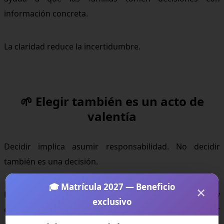
información concreta.
La claridad reduce la incertidumbre.
🌱 Elegir también es un acto de
valentía
Decidir implica asumir responsabilidad. No decidir
también es una decisión.
🎓 Matrícula 2027 — Beneficio
×
Elegir con información, observar el bienestar del hijo y
exclusivo
evaluar la coherencia familiar es una forma de actuar