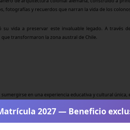
ro de arquitectura colonial alemana, construido a principi
tos, fotografías y recuerdos que narran la vida de los colon
 su vida a preservar este invaluable legado. A través de
s que transformaron la zona austral de Chile.
sumergirse en una experiencia educativa y cultural única,
Matrícula 2027 — Beneficio exclu
as agrícolas hasta utensilios de cocina, los visitantes podr
ran cómo la música y las celebraciones formaban parte esenc
n las habitaciones típicas de la época, mostrando mobiliari
uestra cómo los colonos enfrentaron los desafíos del clima