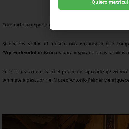
Quiero matricula
Comparte tu experiencia:
Si decides visitar el museo, nos encantaría que compa
#AprendiendoConBrincus
para inspirar a otras familias a
En Brincus, creemos en el poder del aprendizaje vivenc
¡Anímate a descubrir el Museo Antonio Felmer y enriquecer