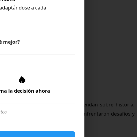
 adaptándose a cada
ué mejor?
🔥
ma la decisión ahora
diantes Homeschool de Brincus aprendan sobre historia,
teo.
zar cómo los inmigrantes alemanes enfrentaron desafíos y