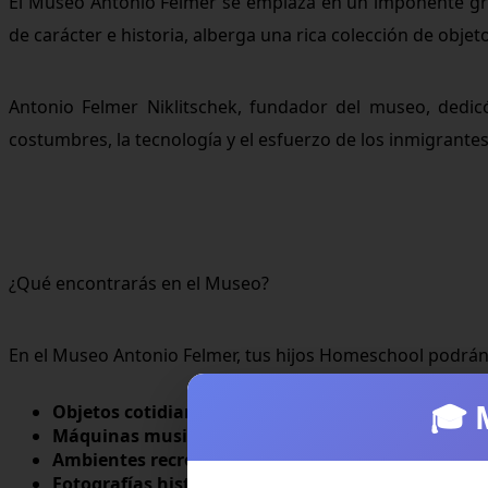
El Museo Antonio Felmer se emplaza en un imponente grane
de carácter e historia, alberga una rica colección de obje
Antonio Felmer Niklitschek, fundador del museo, dedicó
costumbres, la tecnología y el esfuerzo de los inmigrante
¿Qué encontrarás en el Museo?
En el Museo Antonio Felmer, tus hijos Homeschool podrán 
🎓 
Objetos cotidianos de los colonos
: Desde herramient
Máquinas musicales y artefactos de época
: Descub
Ambientes recreados del hogar
: Espacios que emula
Fotografías históricas
: Una ventana al pasado que m