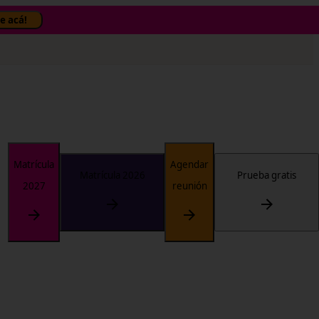
✕
e acá!
Matrícula
Agendar
Matrícula 2026
Prueba gratis
2027
reunión