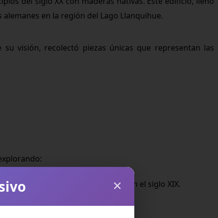
os del siglo XX con maderas nativas. Este edificio, lleno
os alemanes en la región del Lago Llanquihue.
 su visión, recolectó piezas únicas que representan las
 explorando:
×
sivo
án conocer cómo era la vida diaria en el siglo XIX.
ial de la vida en las colonias.
o, ropa tradicional y más.
 y la geografía.