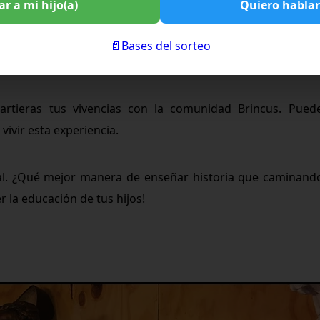
r a mi hijo(a)
Quiero hablar
📄Bases del sorteo
rtieras tus vivencias con la comunidad Brincus. Puede
 vivir esta experiencia.
ial. ¿Qué mejor manera de enseñar historia que caminando
 la educación de tus hijos!