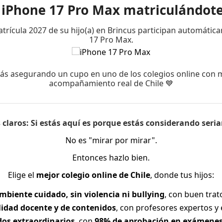
n iPhone 17 Pro Max matriculándote
os, con jardines cuidadosamente mantenidos que invitan a la
atrícula 2027 de su hijo(a) en Brincus participan automátic
17 Pro Max.
ás asegurando un cupo en uno de los colegios online con 
acompañamiento real de Chile 💙
 disfrutar tu visita:
claros:
Si estás aquí es porque estás considerando seri
No es "mirar por mirar".
Entonces hazlo bien.
Elige el
mejor colegio online de Chile
, donde tus hijos:
mbiente cuidado, sin violencia ni bullying
, con buen tra
ersona (<1 año: entrada liberada).
lidad docente y de contenidos
, con profesores expertos y 
dos extraordinarios
, con
98% de aprobación en exámenes 