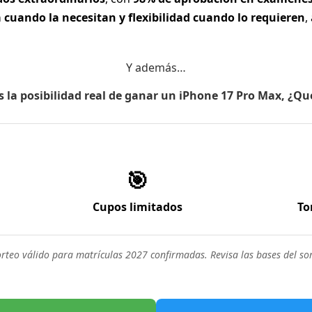
 cuando la necesitan y flexibilidad cuando lo requieren
,
Y además…
s la posibilidad real de ganar un iPhone 17 Pro Max, ¿Q
🎯
Cupos limitados
To
ultural, sino también una oportunidad para que los estu
orteo válido para matrículas 2027 confirmadas. Revisa las bases del sor
o en comunidad. A través de este recorrido, podrán visuali
hile.