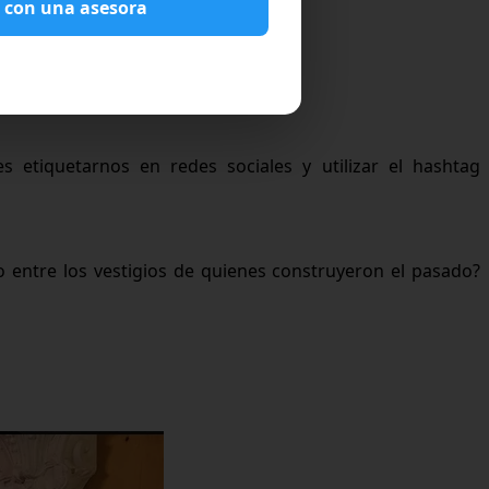
 con una asesora
s etiquetarnos en redes sociales y utilizar el hashtag
 entre los vestigios de quienes construyeron el pasado?