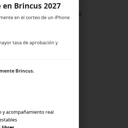
 en Brincus 2027
 familia a disfrutar de la naturaleza.
amente en el sorteo de un iPhone
mayor tasa de aprobación y
amente Brincus.
to y acompañamiento real
estables
libres