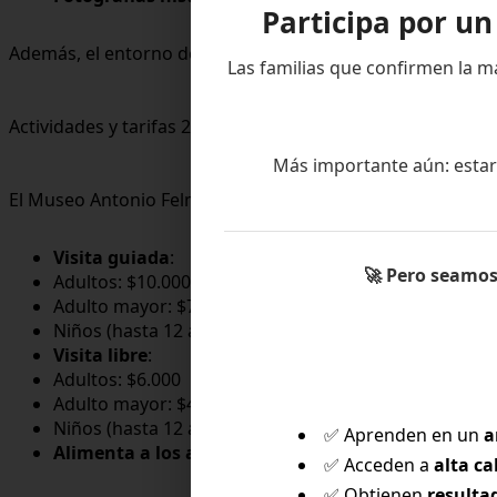
Participa por u
Además, el entorno del museo es un regalo para los sentid
Las familias que confirmen la m
Actividades y tarifas 2024
Más importante aún: estar
El Museo Antonio Felmer ofrece diferentes alternativas para
Visita guiada
:
🚀
Pero seamos 
Adultos: $10.000
Adulto mayor: $7.000
Niños (hasta 12 años): $4.000
Visita libre
:
Adultos: $6.000
Adulto mayor: $4.500
Niños (hasta 12 años): $3.000
✅ Aprenden en un
a
Alimenta a los animales de la granja
: $3.000 por p
✅ Acceden a
alta ca
✅ Obtienen
resulta