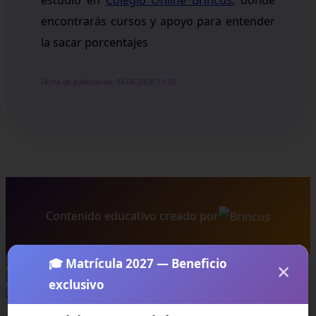
estudio en
Colegio Online Brincus
, donde
encontrarás cursos y apoyo para entender
la sacar porcentajes
Fecha de publicación: 08-06-2026 19:20
Contenido educativo creado por
🎓 Matrícula 2027 — Beneficio
×
exclusivo