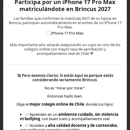
Participa por un iPhone 17 Pro Max
Envíanos un whatsapp al
matriculándote en Brincus 2027
+56933176691
Las familias que confirmen la matrícula 2027 de su hijo(a) en
Brincus participan automáticamente en el sorteo de un iPhone 17
Pro Max.
Preguntas frecuentes
MENÚ
Más importante aún: estarás asegurando un cupo en uno de los
colegios online con mayor tasa de aprobación y
acompañamiento real de Chile 💙
Proyecto educativo
Profesores
🚀
Pero seamos claros:
Si estás aquí es porque estás
considerando seriamente Brincus.
Cómo elegimos a nuestros profesores
No es "mirar por mirar".
Metodología
Entonces hazlo bien.
Elige el
mejor colegio online de Chile
, donde tus hijos:
Horario de clases
✅ Aprenden en un
ambiente cuidado, sin violencia
ni bullying
, con buen trato y acompañamiento real
Calendario Académico
✅ Acceden a
alta calidad docente y de contenidos
,
con profesores expertos y estables