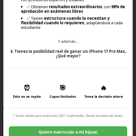
Planes
✅ Obtienen
resultados extraordinarios
, con
98% de
aprobación en exámenes libres
✅ Tienen
estructura cuando la necesitan y
Empresas
flexibilidad cuando lo requieren
, adaptándose a cada
estudiante
Blog
Y además…
Textos ministeriales
📱
Tienes la posibilidad real de ganar un iPhone 17 Pro Max,
¿Qué mejor?
Info exámenes libres
Preguntas frecuentes
⏰
🎯
🔥
Términos y condiciones
Esto no se repite
Cupos limitados
Toma la decisión ahora
RECONOCIMIENTOS
* Sorteo válido para matrículas 2027 confirmadas. Revisa las bases del sorteo.
Quiero matricular a mi hijo(a)