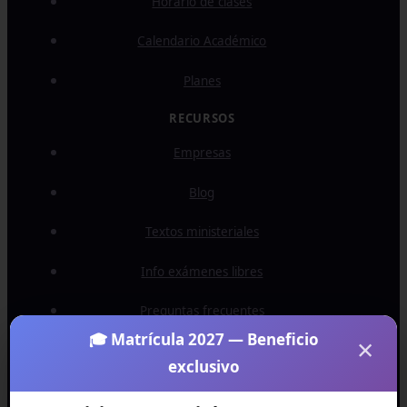
Horario de clases
Calendario Académico
Planes
Empresas
Blog
Textos ministeriales
Info exámenes libres
Preguntas frecuentes
🎓 Matrícula 2027 — Beneficio
×
Términos y condiciones
exclusivo
RECONOCIMIENTOS