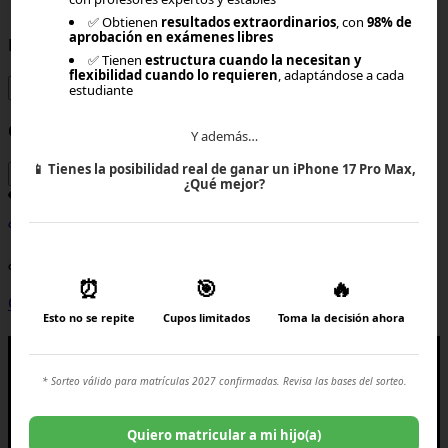
×
✅ Obtienen
resultados extraordinarios
, con
98% de
aprobación en exámenes libres
Rut o Email
✅ Tienen
estructura cuando la necesitan y
flexibilidad cuando lo requieren
, adaptándose a cada
estudiante
Contraseña
Y además…
📱
Tienes la posibilidad real de ganar un iPhone 17 Pro Max,
¿Qué mejor?
¿Olvidaste tu contraseña?
Ingresar
¿Aún no tienes cuenta?
⏰
🎯
🔥
Crear una cuenta
Esto no se repite
Cupos limitados
Toma la decisión ahora
×
* Sorteo válido para matrículas 2027 confirmadas. Revisa las bases del sorteo.
Quiero matricular a mi hijo(a)