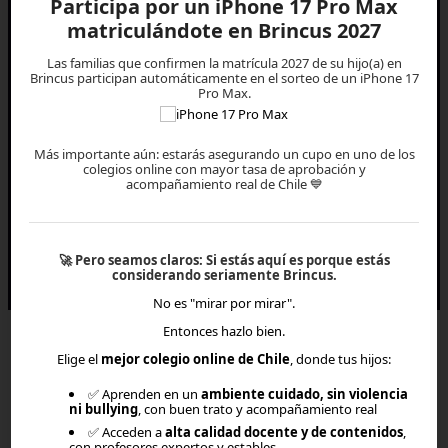
Participa por un iPhone 17 Pro Max
matriculándote en Brincus 2027
Las familias que confirmen la matrícula 2027 de su hijo(a) en
Brincus participan automáticamente en el sorteo de un iPhone 17
Pro Max.
Más importante aún: estarás asegurando un cupo en uno de los
colegios online con mayor tasa de aprobación y
acompañamiento real de Chile 💙
Todos los derechos reservados © 2027 EVEREST EDTECH
🚀
Pero seamos claros:
Si estás aquí es porque estás
considerando seriamente Brincus.
No es "mirar por mirar".
Entonces hazlo bien.
Elige el
mejor colegio online de Chile
, donde tus hijos:
✅ Aprenden en un
ambiente cuidado, sin violencia
ni bullying
, con buen trato y acompañamiento real
✅ Acceden a
alta calidad docente y de contenidos
,
con profesores expertos y estables