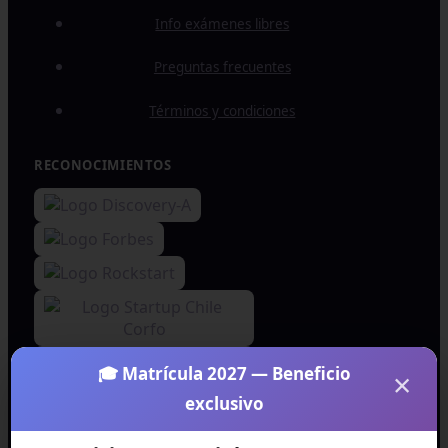
Info exámenes libres
Preguntas frecuentes
Términos y condiciones
RECONOCIMIENTOS
🎓 Matrícula 2027 — Beneficio
×
exclusivo
Todos los derechos reservados © 2027 EVEREST EDTECH