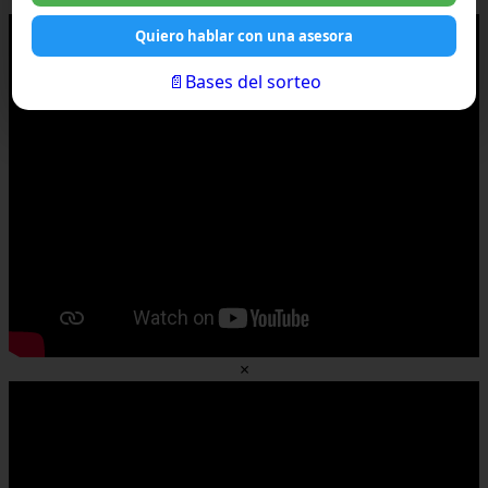
×
Quiero hablar con una asesora
📄Bases del sorteo
×