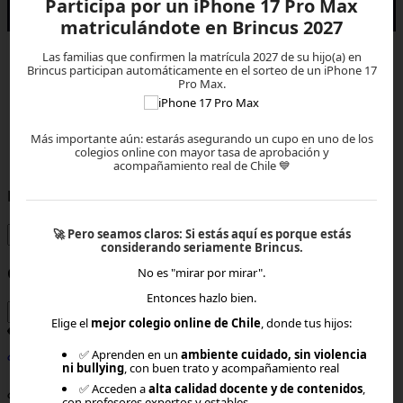
Participa por un iPhone 17 Pro Max
matriculándote en Brincus 2027
Las familias que confirmen la matrícula 2027 de su hijo(a) en
Brincus participan automáticamente en el sorteo de un iPhone 17
Pro Max.
Más importante aún: estarás asegurando un cupo en uno de los
colegios online con mayor tasa de aprobación y
×
acompañamiento real de Chile 💙
Rut o Email
🚀
Pero seamos claros:
Si estás aquí es porque estás
considerando seriamente Brincus.
Contraseña
No es "mirar por mirar".
Entonces hazlo bien.
Elige el
mejor colegio online de Chile
, donde tus hijos:
¿Olvidaste tu contraseña?
Ingresar
✅ Aprenden en un
ambiente cuidado, sin violencia
ni bullying
, con buen trato y acompañamiento real
¿Aún no tienes cuenta?
✅ Acceden a
alta calidad docente y de contenidos
,
con profesores expertos y estables