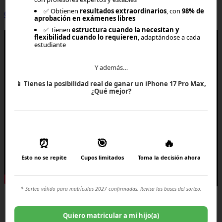
✅ Obtienen
resultados extraordinarios
, con
98% de
Crear una cuenta
aprobación en exámenes libres
×
✅ Tienen
estructura cuando la necesitan y
flexibilidad cuando lo requieren
, adaptándose a cada
estudiante
Y además…
📱
Tienes la posibilidad real de ganar un iPhone 17 Pro Max,
¿Qué mejor?
⏰
🎯
🔥
Esto no se repite
Cupos limitados
Toma la decisión ahora
* Sorteo válido para matrículas 2027 confirmadas. Revisa las bases del sorteo.
Quiero matricular a mi hijo(a)