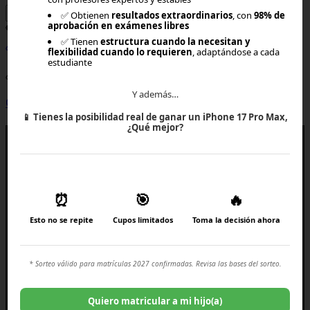
✅ Obtienen
resultados extraordinarios
, con
98% de
aprobación en exámenes libres
✅ Tienen
estructura cuando la necesitan y
¿Olvidaste tu contraseña?
Ingresar
flexibilidad cuando lo requieren
, adaptándose a cada
estudiante
¿Aún no tienes cuenta?
Y además…
Crear una cuenta
×
📱
Tienes la posibilidad real de ganar un iPhone 17 Pro Max,
¿Qué mejor?
⏰
🎯
🔥
Esto no se repite
Cupos limitados
Toma la decisión ahora
* Sorteo válido para matrículas 2027 confirmadas. Revisa las bases del sorteo.
Quiero matricular a mi hijo(a)