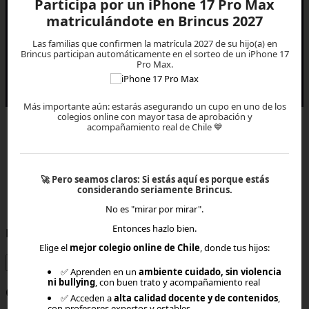
Participa por un iPhone 17 Pro Max
matriculándote en Brincus 2027
Las familias que confirmen la matrícula 2027 de su hijo(a) en
Brincus participan automáticamente en el sorteo de un iPhone 17
Pro Max.
Todos los derechos reservados © 2027 EVEREST EDTECH
Más importante aún: estarás asegurando un cupo en uno de los
colegios online con mayor tasa de aprobación y
acompañamiento real de Chile 💙
🚀
Pero seamos claros:
Si estás aquí es porque estás
considerando seriamente Brincus.
×
No es "mirar por mirar".
Entonces hazlo bien.
Rut o Email
Elige el
mejor colegio online de Chile
, donde tus hijos:
✅ Aprenden en un
ambiente cuidado, sin violencia
ni bullying
, con buen trato y acompañamiento real
Contraseña
✅ Acceden a
alta calidad docente y de contenidos
,
con profesores expertos y estables