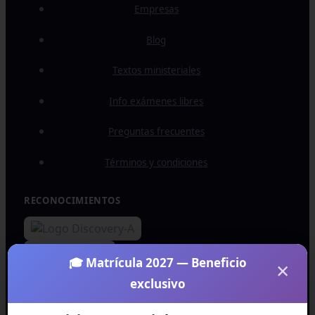
Empresas
Blog
Textos ministeriales
Info exámenes libres
Preguntas frecuentes
Términos y condiciones
RECONOCIMIENTOS
🎓 Matrícula 2027 — Beneficio
×
exclusivo