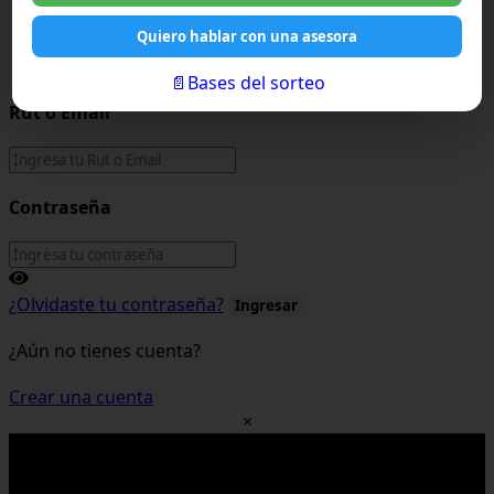
Quiero hablar con una asesora
×
📄Bases del sorteo
Rut o Email
Contraseña
¿Olvidaste tu contraseña?
Ingresar
¿Aún no tienes cuenta?
Crear una cuenta
×