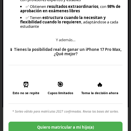
✅ Obtienen
resultados extraordinarios
, con
98% de
aprobación en exámenes libres
RECONOCIMIENTOS
✅ Tienen
estructura cuando la necesitan y
flexibilidad cuando lo requieren
, adaptándose a cada
estudiante
Y además…
📱
Tienes la posibilidad real de ganar un iPhone 17 Pro Max,
¿Qué mejor?
⏰
🎯
🔥
Todos los derechos reservados © 2027 EVEREST EDTECH
Esto no se repite
Cupos limitados
Toma la decisión ahora
* Sorteo válido para matrículas 2027 confirmadas. Revisa las bases del sorteo.
Quiero matricular a mi hijo(a)