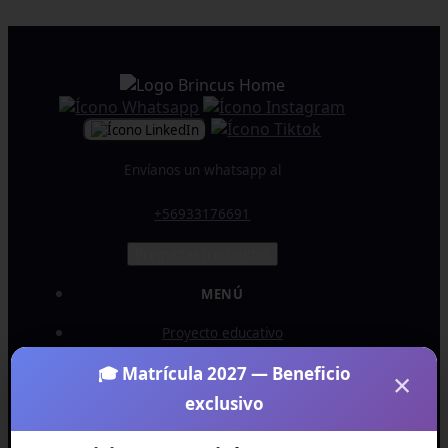
Envíanos un whatsapp al
+56933176691
Preguntas frecuentes
MENÚ
Proyecto educativo
🎓 Matrícula 2027 — Beneficio
×
Profesores
exclusivo
Cómo elegimos a nuestros profesores