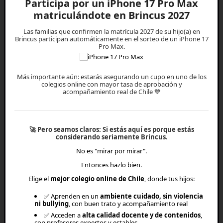
Participa por un iPhone 17 Pro Max
Metodología
matriculándote en Brincus 2027
Horario de clases
Las familias que confirmen la matrícula 2027 de su hijo(a) en
Brincus participan automáticamente en el sorteo de un iPhone 17
Pro Max.
Calendario Académico
Planes
Más importante aún: estarás asegurando un cupo en uno de los
colegios online con mayor tasa de aprobación y
acompañamiento real de Chile 💙
Empresas
🚀
Pero seamos claros:
Si estás aquí es porque estás
Blog
considerando seriamente Brincus.
No es "mirar por mirar".
Textos ministeriales
Entonces hazlo bien.
Info exámenes libres
Elige el
mejor colegio online de Chile
, donde tus hijos:
✅ Aprenden en un
ambiente cuidado, sin violencia
Preguntas frecuentes
ni bullying
, con buen trato y acompañamiento real
✅ Acceden a
alta calidad docente y de contenidos
,
Términos y condiciones
con profesores expertos y estables