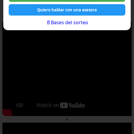
Quiero hablar con una asesora
×
📄Bases del sorteo
×