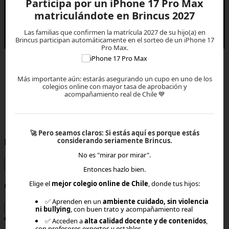
Participa por un iPhone 17 Pro Max
matriculándote en Brincus 2027
Todos los derechos reservados © 2027 EVEREST EDTECH
Las familias que confirmen la matrícula 2027 de su hijo(a) en
Brincus participan automáticamente en el sorteo de un iPhone 17
Pro Max.
Más importante aún: estarás asegurando un cupo en uno de los
colegios online con mayor tasa de aprobación y
acompañamiento real de Chile 💙
×
🚀
Pero seamos claros:
Si estás aquí es porque estás
considerando seriamente Brincus.
Rut o Email
No es "mirar por mirar".
Entonces hazlo bien.
Elige el
mejor colegio online de Chile
, donde tus hijos:
Contraseña
✅ Aprenden en un
ambiente cuidado, sin violencia
ni bullying
, con buen trato y acompañamiento real
✅ Acceden a
alta calidad docente y de contenidos
,
con profesores expertos y estables