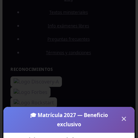
Textos ministeriales
Info exámenes libres
Preguntas frecuentes
Términos y condiciones
RECONOCIMIENTOS
🎓 Matrícula 2027 — Beneficio
×
exclusivo