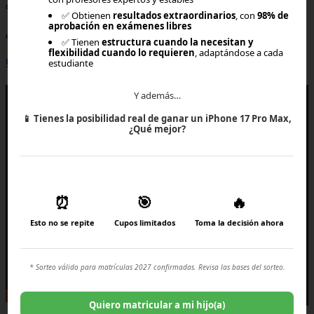
¿Olvidaste tu contraseña?
Ingresar
✅ Obtienen
resultados extraordinarios
, con
98% de
aprobación en exámenes libres
¿Aún no tienes cuenta?
✅ Tienen
estructura cuando la necesitan y
flexibilidad cuando lo requieren
, adaptándose a cada
Crear una cuenta
estudiante
×
Y además…
📱
Tienes la posibilidad real de ganar un iPhone 17 Pro Max,
¿Qué mejor?
⏰
🎯
🔥
Esto no se repite
Cupos limitados
Toma la decisión ahora
* Sorteo válido para matrículas 2027 confirmadas. Revisa las bases del sorteo.
Quiero matricular a mi hijo(a)