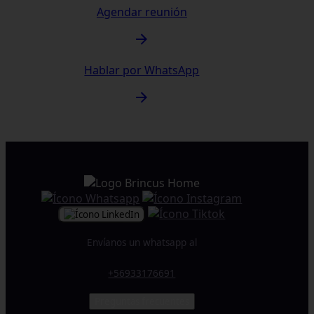
Agendar reunión
Hablar por WhatsApp
Envíanos un whatsapp al
+56933176691
Preguntas frecuentes